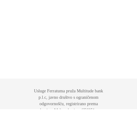
Usluge Ferratuma pruža Multitude bank
p.l.c, javno društvo s ograničenom
odgovornošću, registrirano prema
zakonima Malte s brojem C56251, sa
sjedištem na adresi ST Business Center
120, The Strand, Gzira, GZR 1027, Malta.
Multitude je licencirana kao kreditna
institucija od strane Uprave za financijske