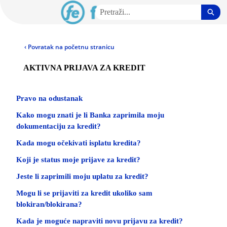
Preskoči
Pretr
i
otvori
HR Community - Naslovnica
glavni
sadržaj
‹ Povratak na početnu stranicu
AKTIVNA PRIJAVA ZA KREDIT
Pravo na odustanak
Kako mogu znati je li Banka zaprimila moju
dokumentaciju za kredit?
Kada mogu očekivati isplatu kredita?
Koji je status moje prijave za kredit?
Jeste li zaprimili moju uplatu za kredit?
Mogu li se prijaviti za kredit ukoliko sam
blokiran/blokirana?
Kada je moguće napraviti novu prijavu za kredit?